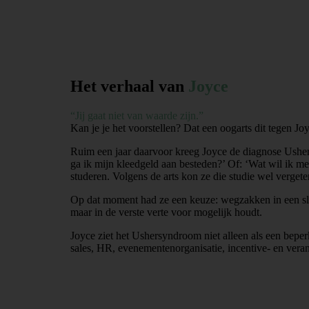
Het verhaal van
Joyce
“Jij gaat niet van waarde zijn.”
Kan je je het voorstellen? Dat een oogarts dit tegen Jo
Ruim een jaar daarvoor kreeg Joyce de diagnose Usher
ga ik mijn kleedgeld aan besteden?’ Of: ‘Wat wil ik me
studeren. Volgens de arts kon ze die studie wel verget
Op dat moment had ze een keuze: wegzakken in een slac
maar in de verste verte voor mogelijk houdt.
Joyce ziet het Ushersyndroom niet alleen als een beper
sales, HR, evenementenorganisatie, incentive- en ver