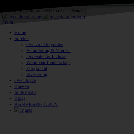
Skip
to
Hit enter to search or ESC to close
Search
main
Close
content
Search
Menu
Home
Spreker
Overzicht keynotes
Verandering & Mindset
Diversiteit & Inclusie
Wendbaar Leiderschap
Zorgkracht
Investering
Over Joyce
Boeken
In de media
Blogs
AANVRAAG DOEN