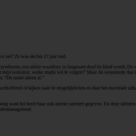
yce zei? Ze was slechts 17 jaar oud.
syndroom, een ziekte waardoor ze langzaam doof én blind wordt. De v
t mijn toekomst, welke studie wil ik volgen?’ Maar dit veranderde dus i
en: “De naam alleen al.”
htofferrol of kijken naar de mogelijkheden en daar het maximale uithal
king want het heeft haar ook unieke talenten gegeven. En deze talenten 
andermanagement.