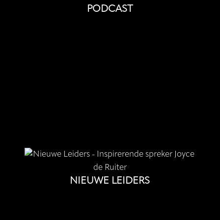
kreeft
PODCAST
podcast
Inspirerende
spreker
Joyce
de
Ruiter
bij
Nieuwe
Leiders
NIEUWE LEIDERS