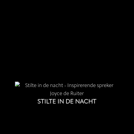
Inspirerende
spreker
Joyce
de
Ruiter
bij
Stilte
in
de
nacht
STILTE IN DE NACHT
Inspirerende