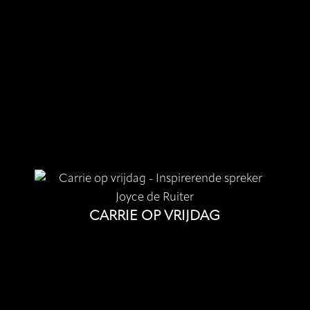
Inspirerende
spreker
Joyce
de
Ruiter
bij
Carrie
op
vrijdag
CARRIE OP VRIJDAG
Inspirerende
spreker