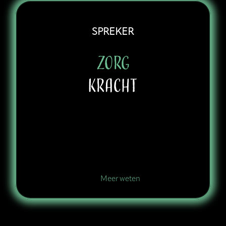
Spreker
Zorgkracht
SPREKER
Zorg
Kracht
Meer weten