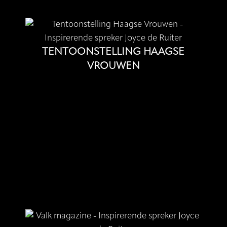
bij
Tentoonstelling
Haagse
Vrouwen
TENTOONSTELLING HAAGSE
VROUWEN
Inspirerende
spreker
Joyce
de
Ruiter
bij
Valk
magazine