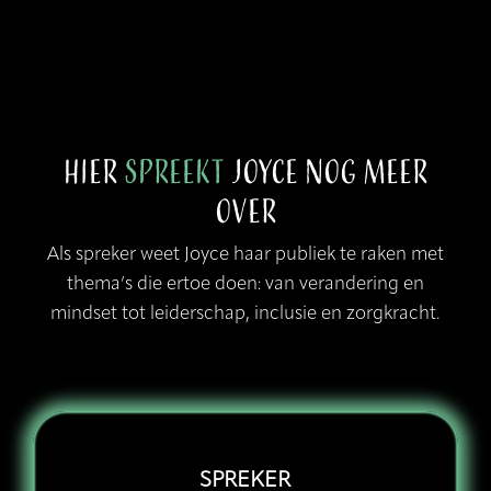
Hier
spreekt
Joyce nog meer
over
Als spreker weet Joyce haar publiek te raken met
thema’s die ertoe doen: van verandering en
mindset tot leiderschap, inclusie en zorgkracht.
Spreker
Verandering
SPREKER
&