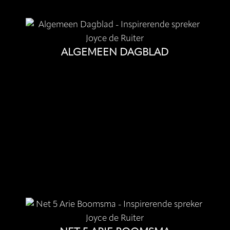
Algemeen
Dagblad
ALGEMEEN DAGBLAD
Inspirerende
spreker
Joyce
de
Ruiter
bij
Net
5
Arie
Boomsma