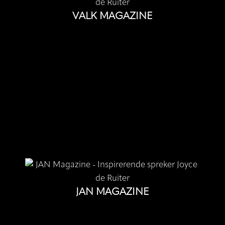
VALK MAGAZINE
Inspirerende
spreker
Joyce
de
Ruiter
bij
JAN
Magazine
JAN MAGAZINE