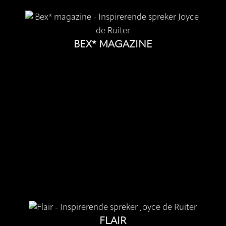
magazine
BEX* MAGAZINE
Inspirerende
spreker
Joyce
de
Ruiter
bij
Flair
FLAIR