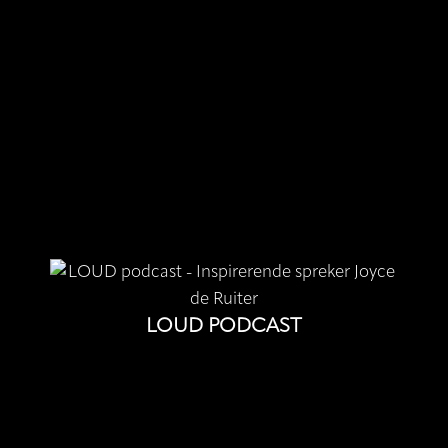
Inspirerende
spreker
Joyce
de
Ruiter
bij
LOUD
podcast
LOUD PODCAST
Inspirerende