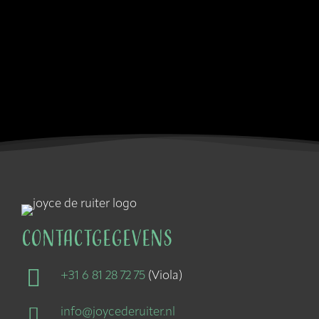
Contactgegevens
+31 6 81 28 72 75
(Viola)
info@joycederuiter.nl