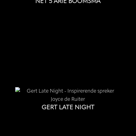
NET 5 ARIE BOOMSMA
Inspirerende
spreker
Joyce
de
Ruiter
bij
Gert
Late
Night
GERT LATE NIGHT