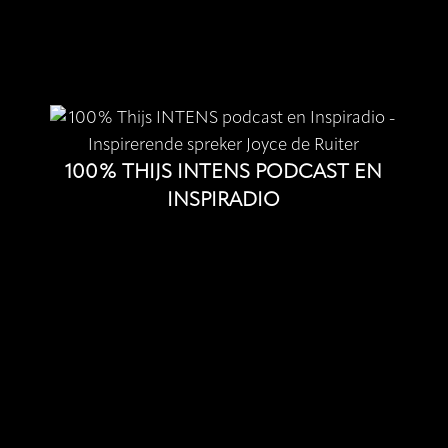
Joyce
de
Ruiter
bij
100%
Thijs
INTENS
100% THIJS INTENS PODCAST EN
podcast
INSPIRADIO
en
Inspiradio
Inspirerende
spreker
Joyce
de
Ruiter
bij