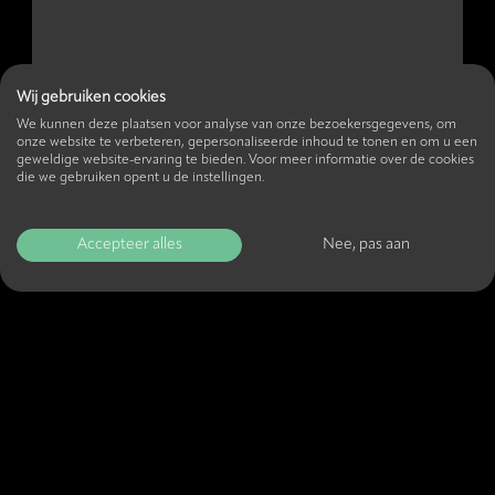
Wij gebruiken cookies
We kunnen deze plaatsen voor analyse van onze bezoekersgegevens, om
onze website te verbeteren, gepersonaliseerde inhoud te tonen en om u een
geweldige website-ervaring te bieden. Voor meer informatie over de cookies
die we gebruiken opent u de instellingen.
Accepteer alles
Nee, pas aan