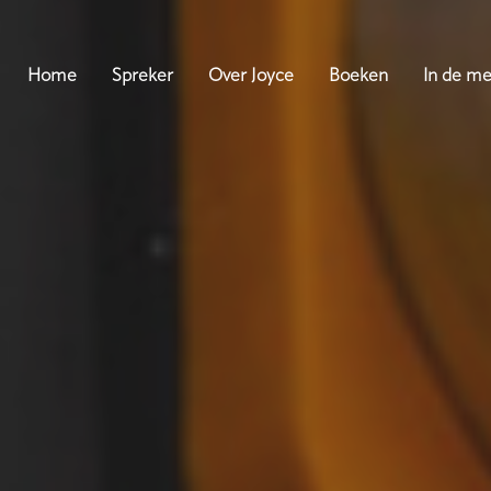
Home
Spreker
Over Joyce
Boeken
In de me